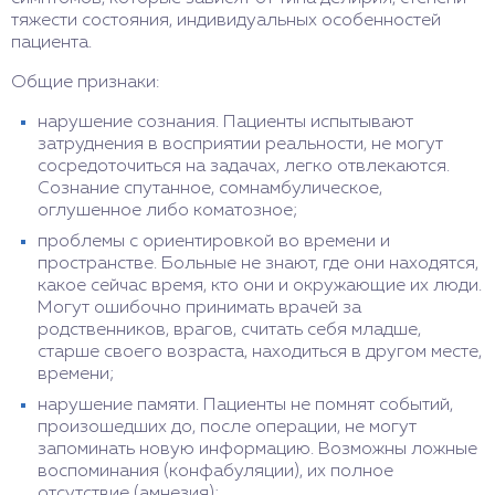
когнитивные функции, справиться с
тяжести состояния, индивидуальных особенностей
эмоциональным стрессом и адаптироваться к
пациента.
реальности. Благоприятные условия для
Общие признаки:
выздоровления включают комфортную
обстановку, достаточный сон, правильное
нарушение сознания. Пациенты испытывают
питание, поддержку родных и близких.
затруднения в восприятии реальности, не могут
сосредоточиться на задачах, легко отвлекаются.
Сознание спутанное, сомнамбулическое,
оглушенное либо коматозное;
проблемы с ориентировкой во времени и
пространстве. Больные не знают, где они находятся,
какое сейчас время, кто они и окружающие их люди.
Могут ошибочно принимать врачей за
родственников, врагов, считать себя младше,
старше своего возраста, находиться в другом месте,
времени;
нарушение памяти. Пациенты не помнят событий,
произошедших до, после операции, не могут
запоминать новую информацию. Возможны ложные
воспоминания (конфабуляции), их полное
отсутствие (амнезия);