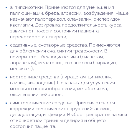
антипсихотики. Применяются для уменьшения
галлюцинаций, бреда, агрессии, возбуждения. Чаще
назначают галоперидол, оланзапин, рисперидон,
кветиапин. Дозировка, продолжительность курса
зависят от тяжести состояния пациента,
переносимости лекарств;
седативные, снотворные средства. Применяются
для облегчения сна, снятия тревожности. В
приоритете – бензодиазепины (диазепам,
лоразепам), мелатонин, его аналоги (циркадин,
мелаксен);
ноотропные средства (пирацетам, цитиколин,
глицин, винпоцетин). Показаны для улучшения
мозгового кровообращения, метаболизма,
оксигенации нейронов;
симптоматические средства. Применяются для
коррекции соматических нарушений: анемия,
дегидратация, инфекции. Выбор препаратов зависит
от конкретной причины делирия и общего
состояния пациента.