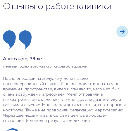
Отзывы о работе клиники
Александр, 39 лет
М
Лечение послеоперационного психоза в Ставрополе
Л
После операции на желудке у меня начался
Я
послеоперационный психоз. Я не мог ориентироваться во
ч
времени и пространстве, видел и слышал то, чего нет, был
п
очень возбужден и агрессивен. Меня отправили в
л
психиатрическое отделение, где мне сделали диагностику и
с
назначили лечение. Мне кололи антипсихотики, снотворные и
п
ноотропы. Также мне проводили релаксацию и арт-терапию.
п
Через две недели я выписался из центра в хорошем
л
состоянии. Я доволен результатом лечения.
ч