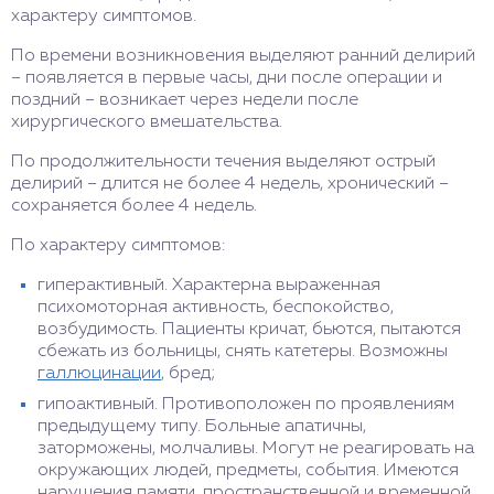
характеру симптомов.
По времени возникновения выделяют ранний делирий
– появляется в первые часы, дни после операции и
поздний – возникает через недели после
хирургического вмешательства.
По продолжительности течения выделяют острый
делирий – длится не более 4 недель, хронический –
сохраняется более 4 недель.
По характеру симптомов:
гиперактивный. Характерна выраженная
психомоторная активность, беспокойство,
возбудимость. Пациенты кричат, бьются, пытаются
сбежать из больницы, снять катетеры. Возможны
галлюцинации
, бред;
гипоактивный. Противоположен по проявлениям
предыдущему типу. Больные апатичны,
заторможены, молчаливы. Могут не реагировать на
окружающих людей, предметы, события. Имеются
нарушения памяти, пространственной и временной