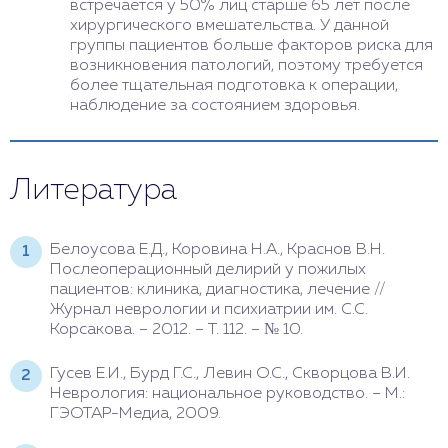
встречается у 50% лиц старше 65 лет после
хирургического вмешательства. У данной
группы пациентов больше факторов риска для
возникновения патологий, поэтому требуется
более тщательная подготовка к операции,
наблюдение за состоянием здоровья.
Литература
Белоусова Е.Д., Коровина Н.А., Краснов В.Н.
Послеоперационный делирий у пожилых
пациентов: клиника, диагностика, лечение //
Журнал неврологии и психиатрии им. С.С.
Корсакова. – 2012. – Т. 112. – № 10.
Гусев Е.И., Бурд Г.С., Левин О.С., Скворцова В.И.
Неврология: национальное руководство. – М.:
ГЭОТАР-Медиа, 2009.