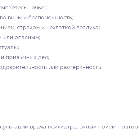
сыпаетесь ночью;
тво вины и беспомощность;
нием, страхом и нехваткой воздуха;
 или опасным;
итуалы;
 и привычных дел;
одозрительность или растерянность.
ультации врача психиатра: очный прием, повтор