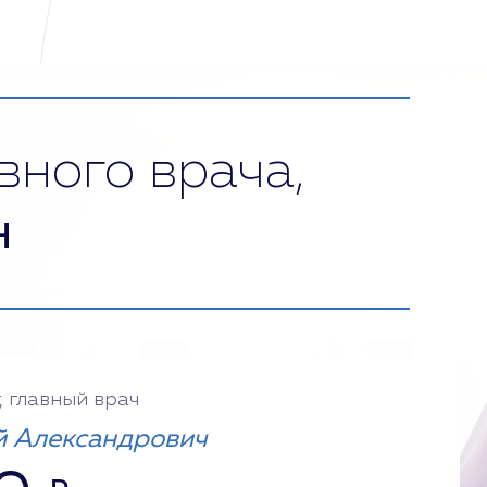
вного врача,
н
, главный врач
 Александрович