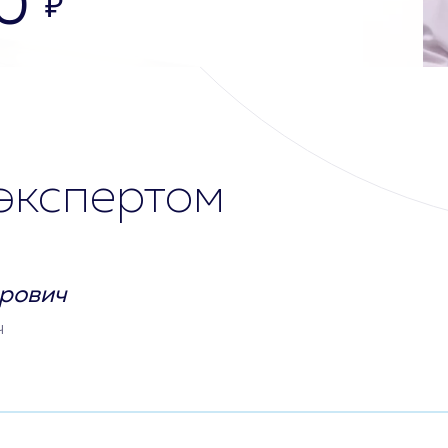
0
₽
экспертом
рович
ч