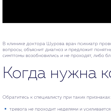
В клинике доктора Шурова врач психиатр пров
вопросы, объяснит диагноз и предложит понятн
симптомы возобновились и не проходят, либо б
Когда нужна к
Обратитесь к специалисту при таких признаках:
тревога не проходит неделями и усиливается