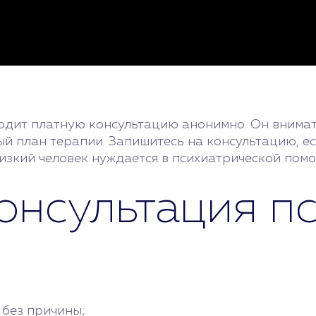
одит платную консультацию анонимно. Он внима
ый план терапии. Запишитесь на консультацию, е
лизкий человек нуждается в психиатрической пом
онсультация п
 без причины;