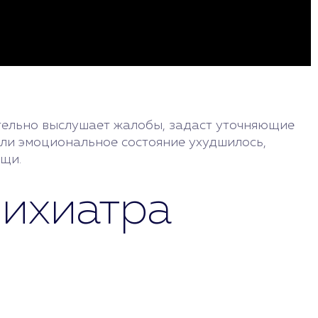
тельно выслушает жалобы, задаст уточняющие
сли эмоциональное состояние ухудшилось,
ощи.
сихиатра