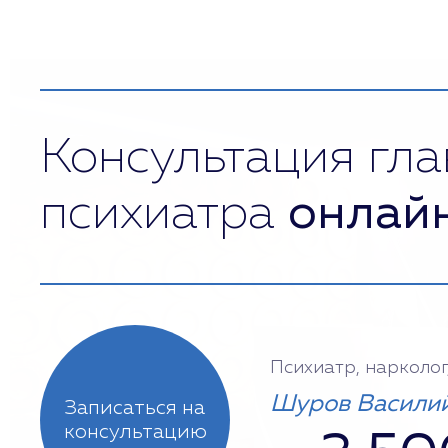
Консультация гла
психиатра
онлай
Психиатр, нарколог
Шуров Василий
Записаться на
консультацию