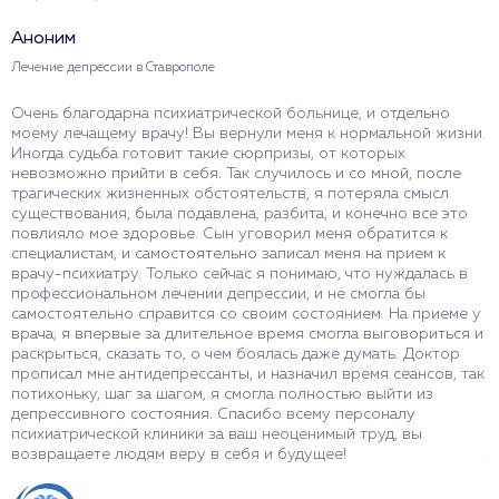
Аноним
А
Лечение депрессии в Ставрополе
С
Очень благодарна психиатрической больнице, и отдельно
Д
моему лечащему врачу! Вы вернули меня к нормальной жизни.
п
Иногда судьба готовит такие сюрпризы, от которых
ф
невозможно прийти в себя. Так случилось и со мной, после
в
трагических жизненных обстоятельств, я потеряла смысл
н
существования, была подавлена, разбита, и конечно все это
С
повлияло мое здоровье. Сын уговорил меня обратится к
р
специалистам, и самостоятельно записал меня на прием к
п
врачу-психиатру. Только сейчас я понимаю, что нуждалась в
п
профессиональном лечении депрессии, и не смогла бы
о
самостоятельно справится со своим состоянием. На приеме у
р
врача, я впервые за длительное время смогла выговориться и
н
раскрыться, сказать то, о чем боялась даже думать. Доктор
б
прописал мне антидепрессанты, и назначил время сеансов, так
п
потихоньку, шаг за шагом, я смогла полностью выйти из
п
депрессивного состояния. Спасибо всему персоналу
п
психиатрической клиники за ваш неоценимый труд, вы
с
возвращаете людям веру в себя и будущее!
л