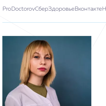
ProDoctorov
СберЗдоровье
Вконтакте
Н