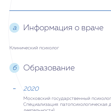
Среда
Сегодня
Четверг
Информация о враче
а
Пятница
Клинический психолог
Суббота
Образование
б
Воскресенье
2020
Московский государственный психолого
Специализация: патопсихологическая д
деятельности).